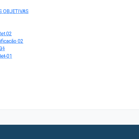
S OBJETIVAS
et.02
ificação 02
 01
Ret
01